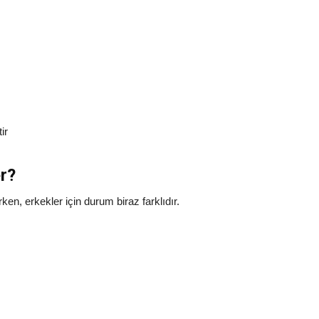
ir
er?
rken, erkekler için durum biraz farklıdır.