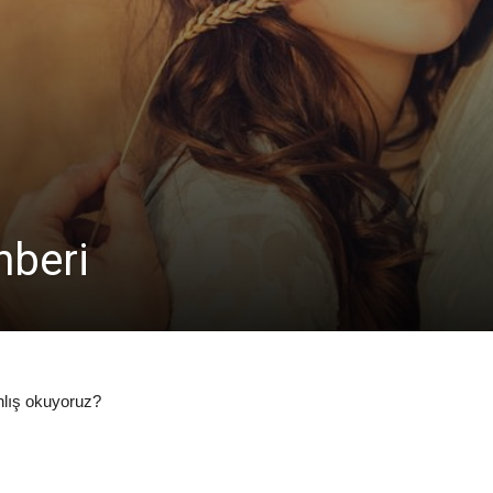
hberi
nlış okuyoruz?