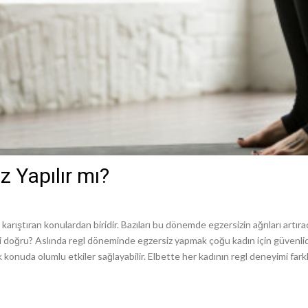
 Yapılır mı?
rıştıran konulardan biridir. Bazıları bu dönemde egzersizin ağrıları artır
gisi doğru? Aslında regl döneminde egzersiz yapmak çoğu kadın için güvenlid
k konuda olumlu etkiler sağlayabilir. Elbette her kadının regl deneyimi farkl