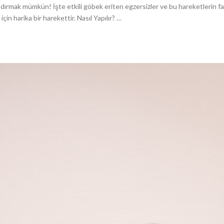
ndırmak mümkün! İşte etkili göbek eriten egzersizler ve bu hareketlerin fay
in harika bir harekettir. Nasıl Yapılır? …