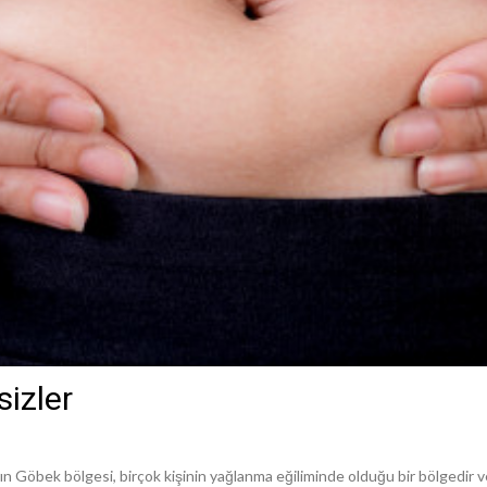
sizler
rın Göbek bölgesi, birçok kişinin yağlanma eğiliminde olduğu bir bölgedir v