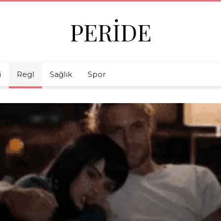
PERIDE
i
Regl
Sağlık
Spor