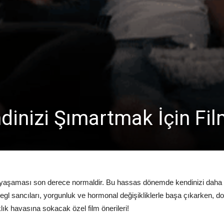
inizi Şımartmak İçin Film
r yaşaması son derece normaldir. Bu hassas dönemde kendinizi daha i
tir. Regl sancıları, yorgunluk ve hormonal değişikliklerle başa çıkarken, 
klık havasına sokacak özel film önerileri!