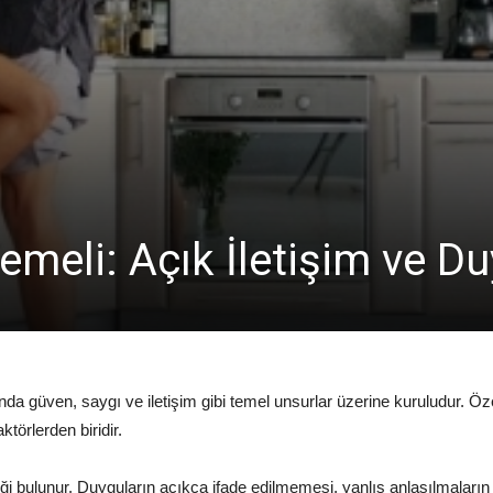
n Temeli: Açık İletişim ve 
da güven, saygı ve iletişim gibi temel unsurlar üzerine kuruludur. Özel
ktörlerden biridir.
ikliği bulunur. Duyguların açıkça ifade edilmemesi, yanlış anlaşılmala