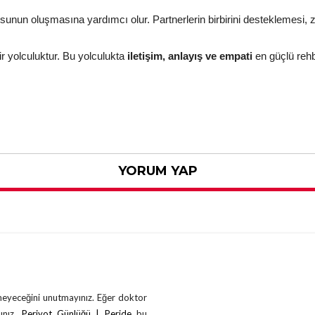
sunun oluşmasına yardımcı olur. Partnerlerin birbirini desteklemesi, z
i bir yolculuktur. Bu yolculukta
iletişim, anlayış ve empati
en güçlü rehb
YORUM YAP
çmeyeceğini unutmayınız. Eğer doktor
ınız.
Periyot Günlüğü | Peride
bu