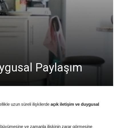
Duygusal Paylaşım
likle uzun süreli ilişkilerde
açık iletişim ve duygusal
rın büyümesine ve zamanla ilişkinin zarar görmesine