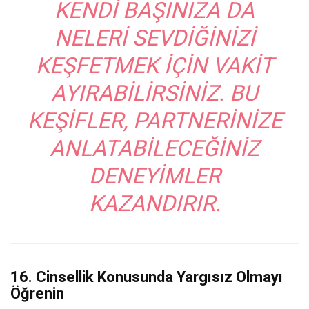
KENDI BAŞINIZA DA
NELERI SEVDIĞINIZI
KEŞFETMEK IÇIN VAKIT
AYIRABILIRSINIZ. BU
KEŞIFLER, PARTNERINIZE
ANLATABILECEĞINIZ
DENEYIMLER
KAZANDIRIR.
16. Cinsellik Konusunda Yargısız Olmayı
Öğrenin