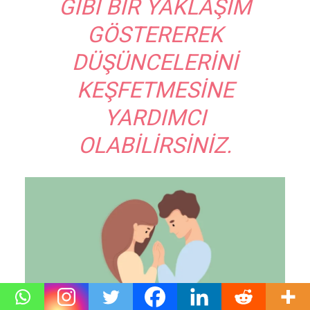
GIBI BIR YAKLAŞIM
GÖSTEREREK
DÜŞÜNCELERINI
KEŞFETMESINE
YARDIMCI
OLABILIRSINIZ.