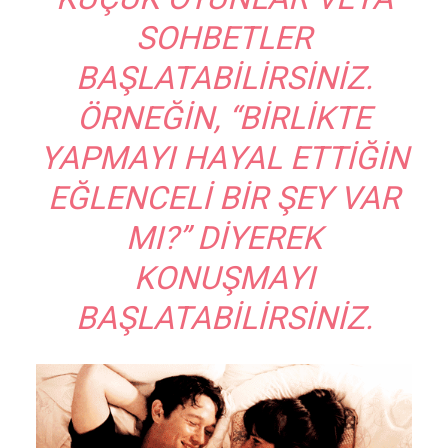
SOHBETLER
BAŞLATABILIRSINIZ.
ÖRNEĞIN, “BIRLIKTE
YAPMAYI HAYAL ETTIĞIN
EĞLENCELI BIR ŞEY VAR
MI?” DIYEREK
KONUŞMAYI
BAŞLATABILIRSINIZ.