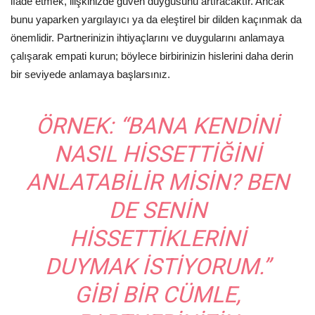
ifade etmek, ilişkinizde güven duygusunu artıracaktır. Ancak
bunu yaparken yargılayıcı ya da eleştirel bir dilden kaçınmak da
önemlidir. Partnerinizin ihtiyaçlarını ve duygularını anlamaya
çalışarak empati kurun; böylece birbirinizin hislerini daha derin
bir seviyede anlamaya başlarsınız.
ÖRNEK:
“BANA KENDINI
NASIL HISSETTIĞINI
ANLATABILIR MISIN? BEN
DE SENIN
HISSETTIKLERINI
DUYMAK ISTIYORUM.”
GIBI BIR CÜMLE,