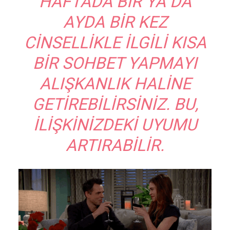
HAFTADA BIR YA DA
AYDA BIR KEZ
CINSELLIKLE ILGILI KISA
BIR SOHBET YAPMAYI
ALIŞKANLIK HALINE
GETIREBILIRSINIZ. BU,
ILIŞKINIZDEKI UYUMU
ARTIRABILIR.