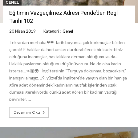
GENEL
Eğitimin Vazgeçilmez Adresi Peride’den Regl
Tarihi 102
20 Nisan 2019
Kategori :
Genel
Tekrardan merhaba❤❤ Tarih boyunca çok korkmuşlar bizden
çoook! E haklılar da hortumları durdurabilecek bir kudretimiz
olduğuna inanmışlar, hastalıklara derman olduğumuza da…
Haklılık paylarının olduğunu düşünüyorum. Ne de olsa kadın
isterse…👊🏽🌍 İngiltere’nin “Turşuya dokunma, bozacaksın.”
inanışını almışız. 19. yüzyıl’da İngiltere’de yaygın olan bir inanışa
göre adet dönemindeki kadınların mutfak işlerinden uzak
durması gerekiyordu çünkü adet gören bir kadının yaptığı
peynirler, …
Devamını Oku