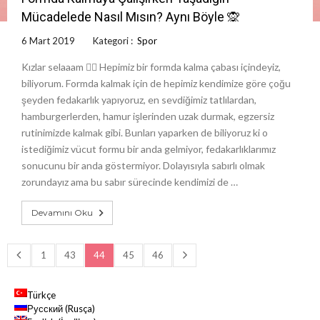
Mücadelede Nasıl Mısın? Aynı Böyle 🙊
6 Mart 2019
Kategori :
Spor
Kızlar selaaam 🧚‍♀️ Hepimiz bir formda kalma çabası içindeyiz,
biliyorum. Formda kalmak için de hepimiz kendimize göre çoğu
şeyden fedakarlık yapıyoruz, en sevdiğimiz tatlılardan,
hamburgerlerden, hamur işlerinden uzak durmak, egzersiz
rutinimizde kalmak gibi. Bunları yaparken de biliyoruz ki o
istediğimiz vücut formu bir anda gelmiyor, fedakarlıklarımız
sonucunu bir anda göstermiyor. Dolayısıyla sabırlı olmak
zorundayız ama bu sabır sürecinde kendimizi de …
Devamını Oku
1
43
44
45
46
Türkçe
Русский
(
Rusça
)