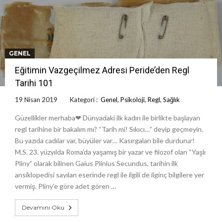
GENEL
Eğitimin Vazgeçilmez Adresi Peride’den Regl
Tarihi 101
19 Nisan 2019
Kategori :
Genel
,
Psikoloji
,
Regl
,
Sağlık
Güzellikler merhaba❤ Dünyadaki ilk kadın ile birlikte başlayan
regl tarihine bir bakalım mı? “Tarih mi! Sıkıcı…” deyip geçmeyin.
Bu yazıda cadılar var, büyüler var… Kasırgaları bile durdurur!
M.S. 23. yüzyılda Roma’da yaşamış bir yazar ve filozof olan “Yaşlı
Pliny” olarak bilinen Gaius Plinius Secundus, tarihin ilk
ansiklopedisi sayılan eserinde regl ile ilgili de ilginç bilgilere yer
vermiş. Pliny’e göre adet gören …
Devamını Oku