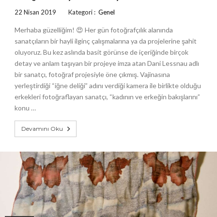
22 Nisan 2019
Kategori :
Genel
Merhaba güzelliğim! 😍 Her gün fotoğrafçılık alanında
sanatçıların bir hayli ilginç çalışmalarına ya da projelerine şahit
oluyoruz. Bu kez aslında basit görünse de içeriğinde birçok
detay ve anlam taşıyan bir projeye imza atan Dani Lessnau adlı
bir sanatçı, fotoğraf projesiyle öne çıkmış. Vajinasına
yerleştirdiği “iğne deliği” adını verdiği kamera ile birlikte olduğu
erkekleri fotoğraflayan sanatçı, “kadının ve erkeğin bakışlarını”
konu …
Devamını Oku