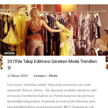
MODA
2019’da Takip Edilmesi Gereken Moda Trendleri
👗
11 Nisan 2019
Kategori :
Moda
Huu huuu! Selamlar canlar! Alışverişi sevmeyen var mıdır
aramızda? Bence yoktur… Bir alışveriş sevdalısı olarak bu yılın
en moda trendlerine baktım ve Peride kızlarının da görmesi
gerektiğini düşündüm. Aramızda en kokoş kim bilemem ama
ben kendimi birinci sıraya koyuyorum! 😁🤦‍♀️ Dışarıda az çok