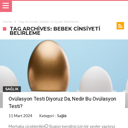
Home
Tag Archives: Bebek Cinsiyeti Belirleme
TAG ARCHIVES: BEBEK CINSIYETI
BELIRLEME
SAĞLIK
Ovülasyon Testi Diyoruz Da, Nedir Bu Ovülasyon
Testi?
11 Mart 2024
Kategori :
Sağlık
Merhaba çiçekleriiim💮 Bugün kendiniz için bir şeyler yaptınız