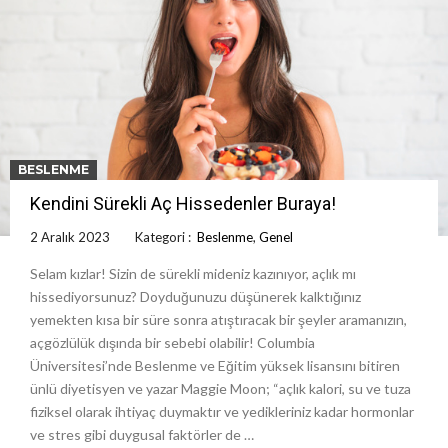
BESLENME
Kendini Sürekli Aç Hissedenler Buraya!
2 Aralık 2023
Kategori :
Beslenme
,
Genel
Selam kızlar! Sizin de sürekli mideniz kazınıyor, açlık mı
hissediyorsunuz? Doyduğunuzu düşünerek kalktığınız
yemekten kısa bir süre sonra atıştıracak bir şeyler aramanızın,
açgözlülük dışında bir sebebi olabilir! Columbia
Üniversitesi’nde Beslenme ve Eğitim yüksek lisansını bitiren
ünlü diyetisyen ve yazar Maggie Moon; “açlık kalori, su ve tuza
fiziksel olarak ihtiyaç duymaktır ve yedikleriniz kadar hormonlar
ve stres gibi duygusal faktörler de …