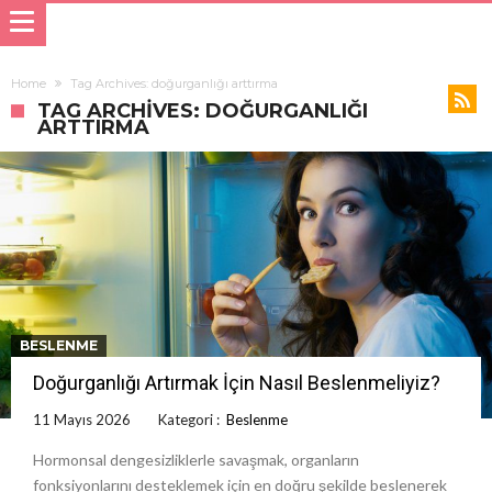
Home
Tag Archives: doğurganlığı arttırma
TAG ARCHIVES: DOĞURGANLIĞI
ARTTIRMA
BESLENME
Doğurganlığı Artırmak İçin Nasıl Beslenmeliyiz?
11 Mayıs 2026
Kategori :
Beslenme
Hormonsal dengesizliklerle savaşmak, organların
fonksiyonlarını desteklemek için en doğru şekilde beslenerek