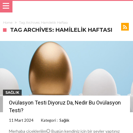
Home
Tag Archives: Hamilelik Haftası
TAG ARCHIVES: HAMILELIK HAFTASI
SAĞLIK
Ovülasyon Testi Diyoruz Da, Nedir Bu Ovülasyon
Testi?
11 Mart 2024
Kategori :
Sağlık
Merhaba çiçekleriiim💮 Bugün kendiniz için bir şeyler yaptınız