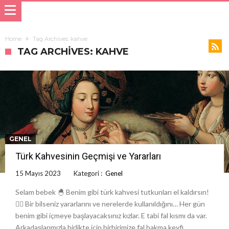
Home
Tag Archives: kahve
TAG ARCHIVES: KAHVE
GENEL
Türk Kahvesinin Geçmişi ve Yararları
15 Mayıs 2023
Kategori :
Genel
Selam bebek 🐣 Benim gibi türk kahvesi tutkunları el kaldırsın!
🙋‍♀️ Bir bilseniz yararlarını ve nerelerde kullanıldığını… Her gün
benim gibi içmeye başlayacaksınız kızlar. E tabi fal kısmı da var.
Arkadaşlarımızla birlikte içip birbirimize fal bakma keyfi