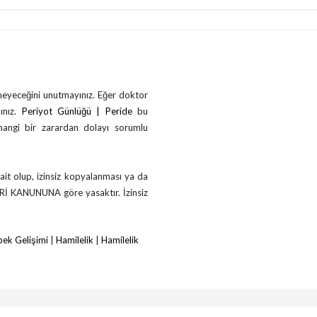
çmeyeceğini unutmayınız. Eğer doktor
ınız.
Periyot Günlüğü | Peride
bu
rhangi bir zarardan dolayı sorumlu
ait olup, izinsiz kopyalanması ya da
ERİ KANUNUNA göre yasaktır. İzinsiz
ek Gelişimi
|
Hamilelik
|
Hamilelik