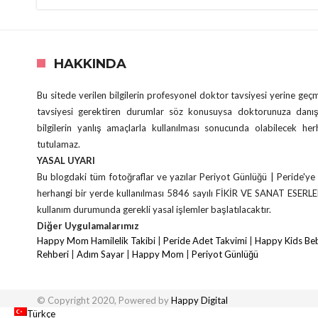
HAKKINDA
Bu sitede verilen bilgilerin profesyonel doktor tavsiyesi yerine ge
tavsiyesi gerektiren durumlar söz konusuysa doktorunuza danış
bilgilerin yanlış amaçlarla kullanılması sonucunda olabilecek he
tutulamaz.
YASAL UYARI
Bu blogdaki tüm fotoğraflar ve yazılar Periyot Günlüğü | Peride'ye 
herhangi bir yerde kullanılması 5846 sayılı FİKİR VE SANAT ESERL
kullanım durumunda gerekli yasal işlemler başlatılacaktır.
Diğer Uygulamalarımız
Happy Mom Hamilelik Takibi
|
Peride Adet Takvimi
|
Happy Kids Beb
Rehberi
|
Adım Sayar
|
Happy Mom
|
Periyot Günlüğü
© Copyright 2020, Powered by
Happy Digital
Türkçe