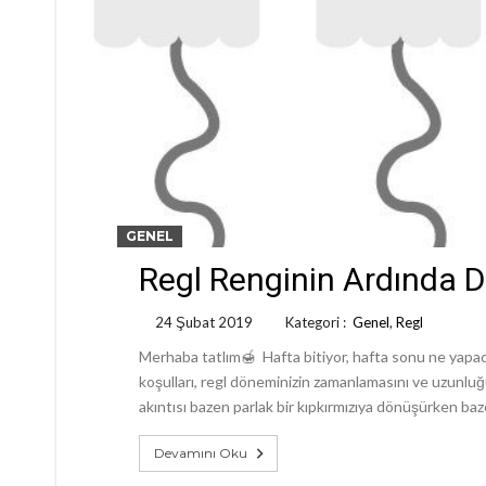
GENEL
Regl Renginin Ardında 
24 Şubat 2019
Kategori :
Genel
,
Regl
Merhaba tatlım🍯 Hafta bitiyor, hafta sonu ne yapaca
koşulları, regl döneminizin zamanlamasını ve uzunlu
akıntısı bazen parlak bir kıpkırmızıya dönüşürken ba
Devamını Oku