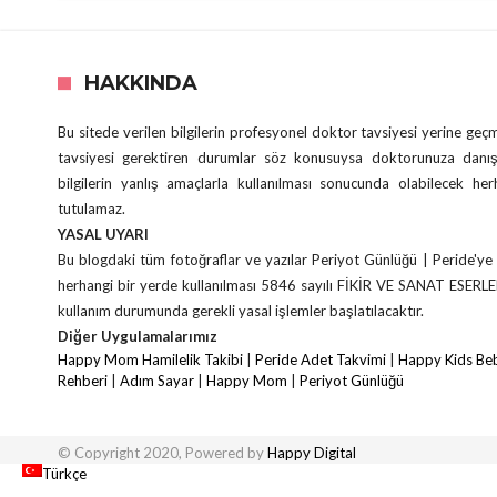
HAKKINDA
Bu sitede verilen bilgilerin profesyonel doktor tavsiyesi yerine ge
tavsiyesi gerektiren durumlar söz konusuysa doktorunuza danış
bilgilerin yanlış amaçlarla kullanılması sonucunda olabilecek he
tutulamaz.
YASAL UYARI
Bu blogdaki tüm fotoğraflar ve yazılar Periyot Günlüğü | Peride'ye 
herhangi bir yerde kullanılması 5846 sayılı FİKİR VE SANAT ESERL
kullanım durumunda gerekli yasal işlemler başlatılacaktır.
Diğer Uygulamalarımız
Happy Mom Hamilelik Takibi
|
Peride Adet Takvimi
|
Happy Kids Beb
Rehberi
|
Adım Sayar
|
Happy Mom
|
Periyot Günlüğü
© Copyright 2020, Powered by
Happy Digital
Türkçe