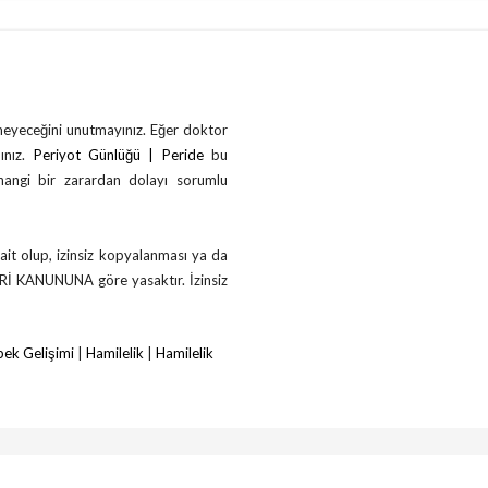
çmeyeceğini unutmayınız. Eğer doktor
ınız.
Periyot Günlüğü | Peride
bu
rhangi bir zarardan dolayı sorumlu
ait olup, izinsiz kopyalanması ya da
ERİ KANUNUNA göre yasaktır. İzinsiz
ek Gelişimi
|
Hamilelik
|
Hamilelik