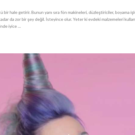
ötü bir hale getirir. Bunun yanı sıra fön makineleri, düzleştiriciler, boyama
o kadar da zor bir şey değil. İsteyince olur. Yeter ki evdeki malzemeleri kul
çinde iyice …