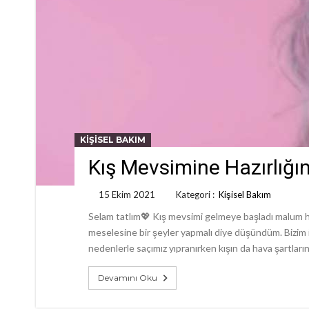
KIŞISEL BAKIM
Kış Mevsimine Hazırlığı
15 Ekim 2021
Kategori :
Kişisel Bakım
Selam tatlım💖 Kış mevsimi gelmeye başladı malum hav
meselesine bir şeyler yapmalı diye düşündüm. Bizim i
nedenlerle saçımız yıpranırken kışın da hava şartları
Devamını Oku