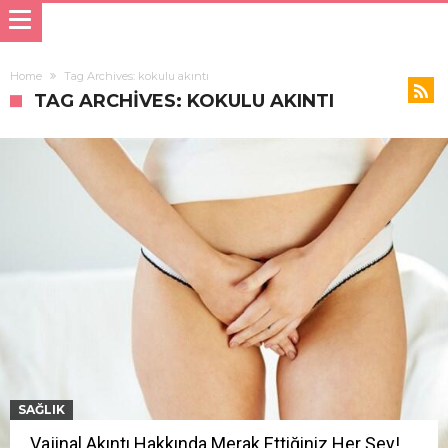
Home
Tag Archives: kokulu akıntı
TAG ARCHIVES: KOKULU AKINTI
SAĞLIK
Vajinal Akıntı Hakkında Merak Ettiğiniz Her Şey!