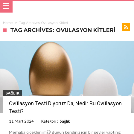
Home
Tag Archives: Ovulasyon Kitleri
TAG ARCHIVES: OVULASYON KITLERI
SAĞLIK
Ovülasyon Testi Diyoruz Da, Nedir Bu Ovülasyon
Testi?
11 Mart 2024
Kategori :
Sağlık
Merhaba çiçekleriiim💮 Bugün kendiniz için bir şeyler yaptınız