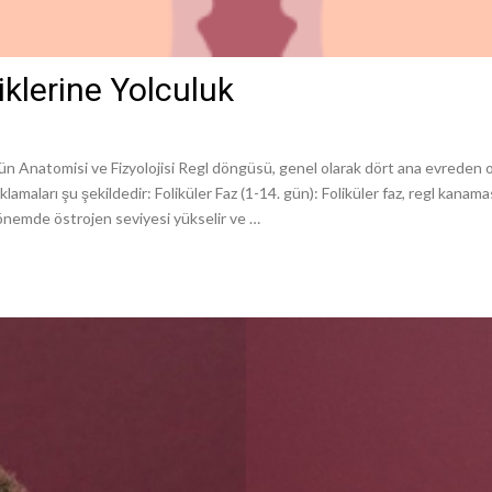
klerine Yolculuk
natomisi ve Fizyolojisi Regl döngüsü, genel olarak dört ana evreden oluş
amaları şu şekildedir: Foliküler Faz (1-14. gün): Foliküler faz, regl kanamasın
dönemde östrojen seviyesi yükselir ve …