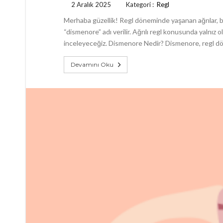
2 Aralık 2025
Kategori :
Regl
Merhaba güzellik! Regl döneminde yaşanan ağrılar, bi
“dismenore” adı verilir. Ağrılı regl konusunda yalnız o
inceleyeceğiz. Dismenore Nedir? Dismenore, regl döne
Devamını Oku