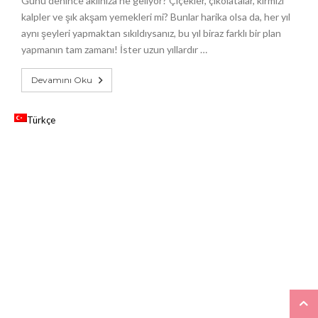
Günü denince aklınıza ne geliyor? Çiçekler, çikolatalar, kırmızı
kalpler ve şık akşam yemekleri mi? Bunlar harika olsa da, her yıl
aynı şeyleri yapmaktan sıkıldıysanız, bu yıl biraz farklı bir plan
yapmanın tam zamanı! İster uzun yıllardır …
Devamını Oku
Türkçe