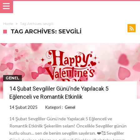
Home
Tag Archives: sevgili
TAG ARCHIVES: SEVGILI
GENEL
14 Şubat Sevgililer Günü’nde Yapılacak 5
Eğlenceli ve Romantik Etkinlik
14 Şubat 2025
Kategori :
Genel
14 Şubat Sevgililer Günü’nde Yapılacak 5 Eğlenceli ve
Romantik Etkinlik Şekeriiim selam! Öncelikle Sevgililer günün
kutlu olsun… sen de benim sevgilim sayılırsın. ❤️🥰 Sevgililer