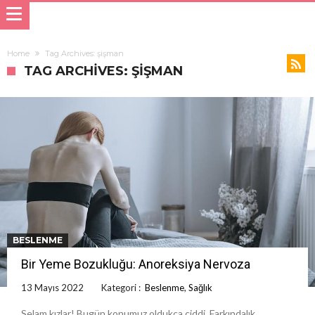
Home
Tag Archives: şişman
TAG ARCHIVES: ŞIŞMAN
BESLENME
Bir Yeme Bozukluğu: Anoreksiya Nervoza
13 Mayıs 2022
Kategori :
Beslenme
,
Sağlık
Selam kızlar! Bugün konumuz oldukça ciddi. Farkındalık