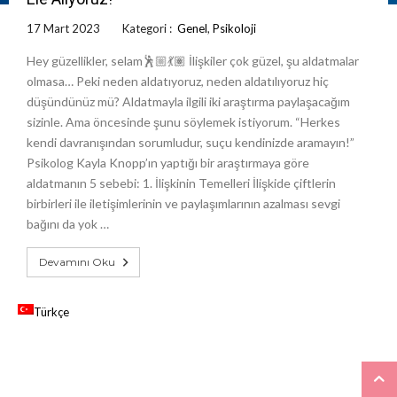
17 Mart 2023
Kategori :
Genel
,
Psikoloji
Hey güzellikler, selam🕺🏼💃🏽 İlişkiler çok güzel, şu aldatmalar
olmasa… Peki neden aldatıyoruz, neden aldatılıyoruz hiç
düşündünüz mü? Aldatmayla ilgili iki araştırma paylaşacağım
sizinle. Ama öncesinde şunu söylemek istiyorum. “Herkes
kendi davranışından sorumludur, suçu kendinizde aramayın!”
Psikolog Kayla Knopp’ın yaptığı bir araştırmaya göre
aldatmanın 5 sebebi: 1. İlişkinin Temelleri İlişkide çiftlerin
birbirleri ile iletişimlerinin ve paylaşımlarının azalması sevgi
bağını da yok …
Devamını Oku
Türkçe