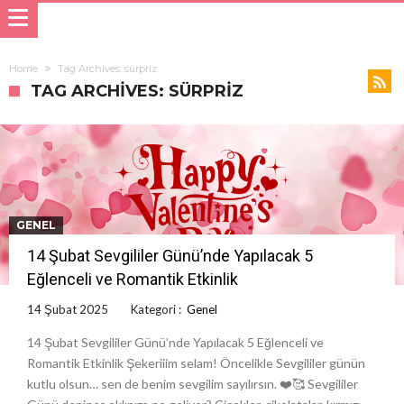
Home
Tag Archives: sürpriz
TAG ARCHIVES: SÜRPRIZ
GENEL
14 Şubat Sevgililer Günü’nde Yapılacak 5
Eğlenceli ve Romantik Etkinlik
14 Şubat 2025
Kategori :
Genel
14 Şubat Sevgililer Günü’nde Yapılacak 5 Eğlenceli ve
Romantik Etkinlik Şekeriiim selam! Öncelikle Sevgililer günün
kutlu olsun… sen de benim sevgilim sayılırsın. ❤️🥰 Sevgililer