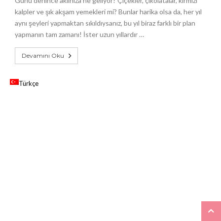
Günü denince aklınıza ne geliyor? Çiçekler, çikolatalar, kırmızı
kalpler ve şık akşam yemekleri mi? Bunlar harika olsa da, her yıl
aynı şeyleri yapmaktan sıkıldıysanız, bu yıl biraz farklı bir plan
yapmanın tam zamanı! İster uzun yıllardır …
Devamını Oku
Türkçe