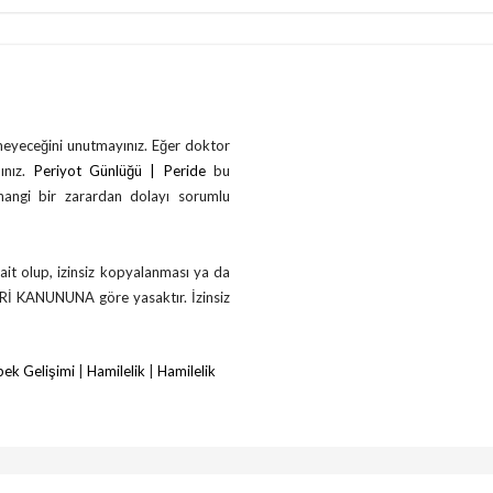
çmeyeceğini unutmayınız. Eğer doktor
ınız.
Periyot Günlüğü | Peride
bu
rhangi bir zarardan dolayı sorumlu
ait olup, izinsiz kopyalanması ya da
ERİ KANUNUNA göre yasaktır. İzinsiz
ek Gelişimi
|
Hamilelik
|
Hamilelik