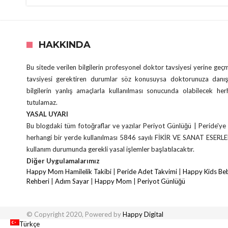
HAKKINDA
Bu sitede verilen bilgilerin profesyonel doktor tavsiyesi yerine ge
tavsiyesi gerektiren durumlar söz konusuysa doktorunuza danış
bilgilerin yanlış amaçlarla kullanılması sonucunda olabilecek he
tutulamaz.
YASAL UYARI
Bu blogdaki tüm fotoğraflar ve yazılar Periyot Günlüğü | Peride'ye 
herhangi bir yerde kullanılması 5846 sayılı FİKİR VE SANAT ESERL
kullanım durumunda gerekli yasal işlemler başlatılacaktır.
Diğer Uygulamalarımız
Happy Mom Hamilelik Takibi
|
Peride Adet Takvimi
|
Happy Kids Beb
Rehberi
|
Adım Sayar
|
Happy Mom
|
Periyot Günlüğü
© Copyright 2020, Powered by
Happy Digital
Türkçe