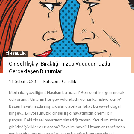
CINSELLIK
Cinsel İlişkiyi Bıraktığımızda Vücudumuzda
Gerçekleşen Durumlar
11 Şubat 2023
Kategori :
Cinsellik
Merhaba güzelliğim! Nasılsın bu aralar? Ben seni her gün merak
ediyorum… Umarım her şey yolundadır ve harika gidiyordur!💕
Bazen hayatımızda iniş-çıkışlar olabiliyor fakat bu gayet doğal
bir şey… Biliyorsunuz ki cinsel ilişki hayatımızın önemli bir
parçası. Peki cinsel hayatımız olmadığı zaman vücudumuzda ne
gibi değişiklikler olur acaba? Bakalım haydi! Uzmanlar tarafından
yapılan bir araştırmaya göre, uzun bir süre boyunca cinsel …