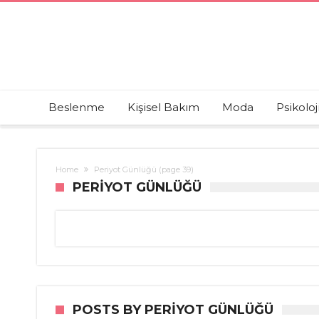
Beslenme
Kişisel Bakım
Moda
Psikoloj
Home
Periyot Günlüğü
(page 39)
PERIYOT GÜNLÜĞÜ
POSTS BY PERIYOT GÜNLÜĞÜ