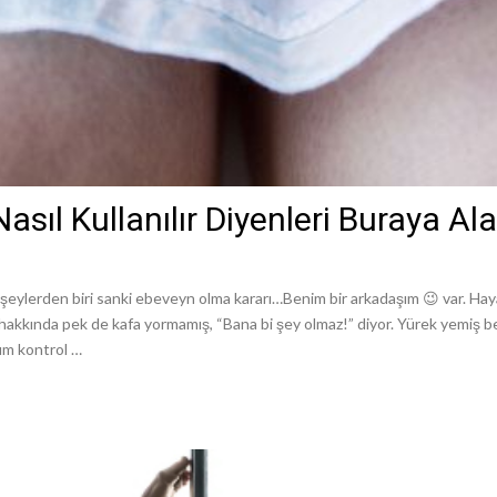
sıl Kullanılır Diyenleri Buraya Al
şeylerden biri sanki ebeveyn olma kararı…Benim bir arkadaşım 😉 var. H
 hakkında pek de kafa yormamış, “Bana bi şey olmaz!” diyor. Yürek yemiş be
um kontrol …