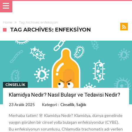
Home
Tag Archives: enfeksiyon
TAG ARCHIVES: ENFEKSIYON
CINSELLIK
Klamidya Nedir? Nasıl Bulaşır ve Tedavisi Nedir?
23 Aralık 2025
Kategori :
Cinsellik
,
Sağlık
Merhaba tatlım! 🌸 Klamidya Nedir? Klamidya, dünya genelinde
yaygın görülen bir cinsel yolla bulaşan enfeksiyondur (CYBE).
Bu enfeksiyonun sorumlusu, Chlamydia trachomatis adı verilen