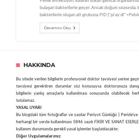
Pelvik enfeksiyon, kadının yukarı genital organlarınd
bulaşan bakterilerle geçer. Ancak doğum sırasında, kü
bakterilerle oluşan alt grubuna PID (“pi ay di” =Pelvi
Devamını Oku
HAKKINDA
Bu sitede verilen bilgilerin profesyonel doktor tavsiyesi yerine ge
tavsiyesi gerektiren durumlar söz konusuysa doktorunuza danış
bilgilerin yanlış amaçlarla kullanılması sonucunda olabilecek he
tutulamaz.
YASAL UYARI
Bu blogdaki tüm fotoğraflar ve yazılar Periyot Günlüğü | Peride'ye 
herhangi bir yerde kullanılması 5846 sayılı FİKİR VE SANAT ESERL
kullanım durumunda gerekli yasal işlemler başlatılacaktır.
Diğer Uygulamalarımız