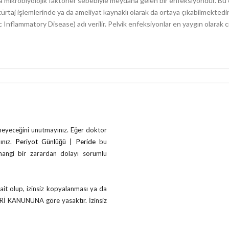
a mikrobiyolojik faktörler sebebiyle meydana gelen bir enfeksiyondur. Bu en
rtaj işlemlerinde ya da ameliyat kaynaklı olarak da ortaya çıkabilmektedir.
c Inflammatory Disease) adı verilir. Pelvik enfeksiyonlar en yaygın olarak ci
çmeyeceğini unutmayınız. Eğer doktor
ınız.
Periyot Günlüğü | Peride
bu
rhangi bir zarardan dolayı sorumlu
ait olup, izinsiz kopyalanması ya da
ERİ KANUNUNA göre yasaktır. İzinsiz