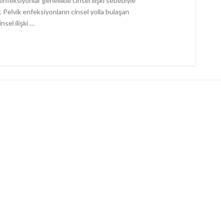
feksiyonlar genellikle cinsel ilişki sebebiyle
 Pelvik enfeksiyonların cinsel yolla bulaşan
nsel ilişki …