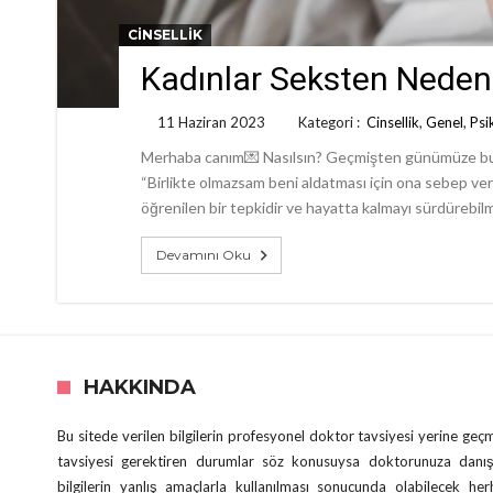
CINSELLIK
Kadınlar Seksten Neden
11 Haziran 2023
Kategori :
Cinsellik
,
Genel
,
Psi
Merhaba canım💌 Nasılsın? Geçmişten günümüze bu ko
“Birlikte olmazsam beni aldatması için ona sebep v
öğrenilen bir tepkidir ve hayatta kalmayı sürdürebilm
Devamını Oku
HAKKINDA
Bu sitede verilen bilgilerin profesyonel doktor tavsiyesi yerine ge
tavsiyesi gerektiren durumlar söz konusuysa doktorunuza danış
bilgilerin yanlış amaçlarla kullanılması sonucunda olabilecek he