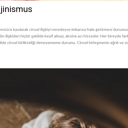
ajinismus
stemsizce kasılarak cinsel ilişkiyi neredeyse imkansız hale getirmesi durumud
dın ilişkiden hiçbir şekilde keyif almaz, aksine acı hisseder. Her bireyde far
ekilde cinsel birlikteliği deneyememe durumu. Cinsel birleşmenin ağrılı ve zo