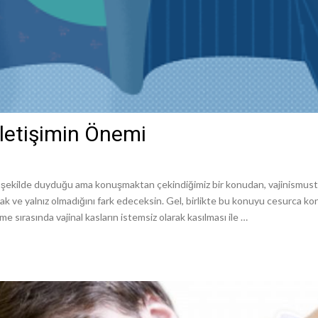
İletişimin Önemi
ir şekilde duyduğu ama konuşmaktan çekindiğimiz bir konudan, vajinismust
cak ve yalnız olmadığını fark edeceksin. Gel, birlikte bu konuyu cesurca ko
e sırasında vajinal kasların istemsiz olarak kasılması ile …