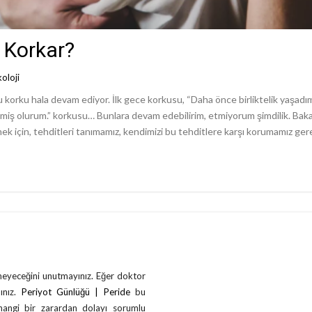
 Korkar?
koloji
rku hala devam ediyor. İlk gece korkusu, “Daha önce birliktelik yaşadım
ermiş olurum.” korkusu… Bunlara devam edebilirim, etmiyorum şimdilik. Ba
ek için, tehditleri tanımamız, kendimizi bu tehditlere karşı korumamız gere
çmeyeceğini unutmayınız. Eğer doktor
ınız.
Periyot Günlüğü | Peride
bu
rhangi bir zarardan dolayı sorumlu