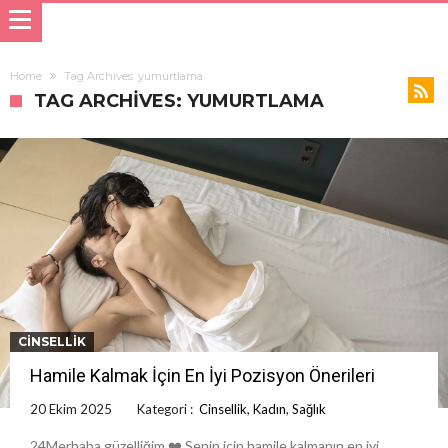
Home
Tag Archives: yumurtlama
TAG ARCHIVES: YUMURTLAMA
CINSELLIK
Hamile Kalmak İçin En İyi Pozisyon Önerileri
20 Ekim 2025
Kategori :
Cinsellik
,
Kadın
,
Sağlık
24Merhaba güzelliğim ❤️ Senin için hamile kalmanın en iyi