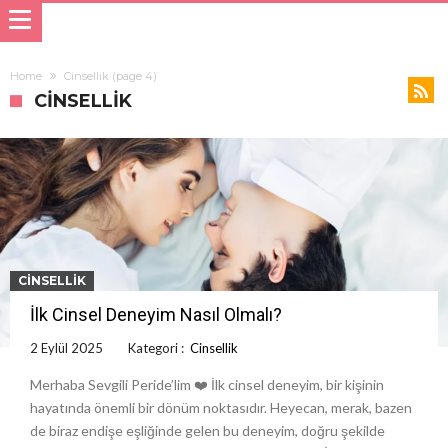
Home
Cinsellik
(page 4)
CINSELLIK
CINSELLIK
İlk Cinsel Deneyim Nasıl Olmalı?
2 Eylül 2025
Kategori :
Cinsellik
Merhaba Sevgili Peride’lim ❤️ İlk cinsel deneyim, bir kişinin
hayatında önemli bir dönüm noktasıdır. Heyecan, merak, bazen
de biraz endişe eşliğinde gelen bu deneyim, doğru şekilde