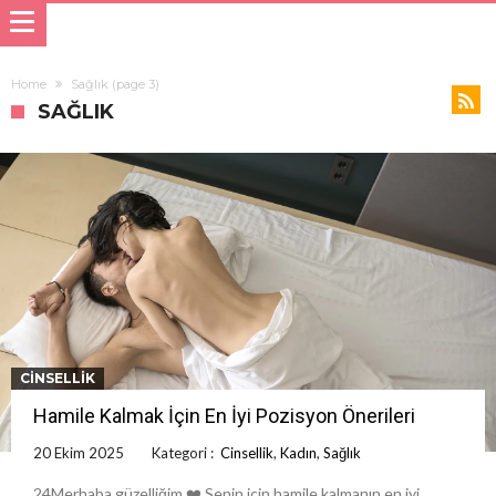
Home
Sağlık
(page 3)
SAĞLIK
CINSELLIK
Hamile Kalmak İçin En İyi Pozisyon Önerileri
20 Ekim 2025
Kategori :
Cinsellik
,
Kadın
,
Sağlık
24Merhaba güzelliğim ❤️ Senin için hamile kalmanın en iyi